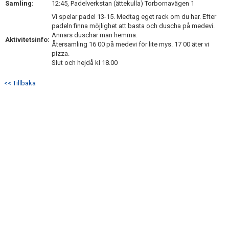
Samling:
12:45, Padelverkstan (ättekulla) Torbornavägen 1
DOKUMENT
Vi spelar padel 13-15. Medtag eget rack om du har. Efter
padeln finna möjlighet att basta och duscha på medevi.
Annars duschar man hemma.
Aktivitetsinfo:
Återsamling 16 00 på medevi för lite mys. 17 00 äter vi
pizza.
Slut och hejdå kl 18.00
<< Tillbaka