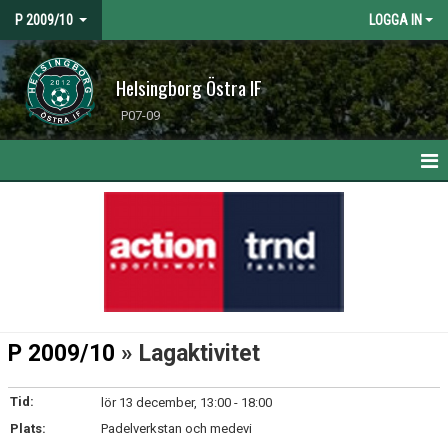
P 2009/10
LOGGA IN
Helsingborg Östra IF
P07-09
HEM
NYHETER
KALENDER
MATCHER
P 2009/10
» Lagaktivitet
TRUPPEN
Tid:
lör 13 december, 13:00 - 18:00
BILDGALLERI
Plats:
Padelverkstan och medevi