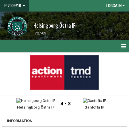
P 2009/10
LOGGA IN
Helsingborg Östra IF
P07-09
HEM
NYHETER
KALENDER
MATCHER
4 - 3
Helsingborg Östra IF
Gantofta IF
TRUPPEN
BILDGALLERI
INFORMATION