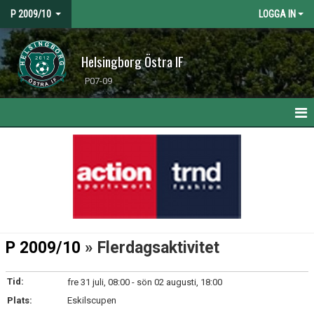
P 2009/10
LOGGA IN
Helsingborg Östra IF
P07-09
HEM
NYHETER
KALENDER
MATCHER
P 2009/10
» Flerdagsaktivitet
TRUPPEN
Tid:
fre 31 juli, 08:00 - sön 02 augusti, 18:00
BILDGALLERI
Plats:
Eskilscupen