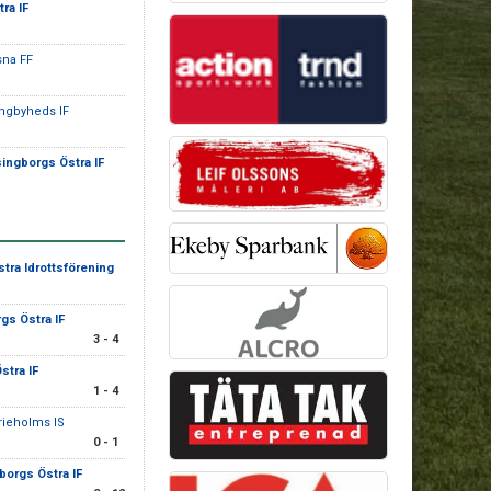
ra IF
sna FF
ungbyheds IF
ingborgs Östra IF
tra Idrottsförening
gs Östra IF
3 - 4
stra IF
1 - 4
rieholms IS
0 - 1
borgs Östra IF