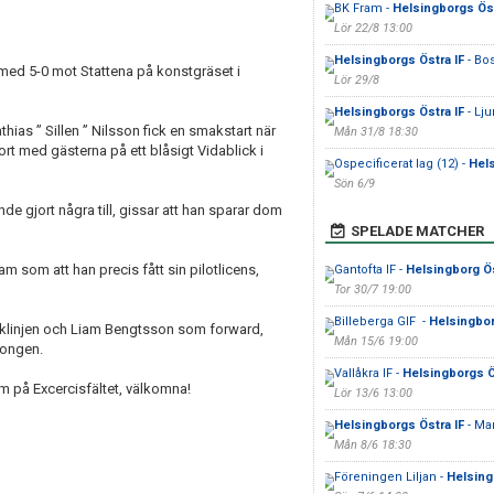
BK Fram -
Helsingborgs Öst
Lör 22/8 13:00
Helsingborgs Östra IF
- Bo
 med 5-0 mot Stattena på konstgräset i
Lör 29/8
Helsingborgs Östra IF
- Lj
ias ” Sillen ” Nilsson fick en smakstart när
Mån 31/8 18:30
ort med gästerna på ett blåsigt Vidablick i
Ospecificerat lag (12) -
Hels
Sön 6/9
de gjort några till, gissar att han sparar dom
SPELADE MATCHER
m som att han precis fått sin pilotlicens,
Gantofta IF -
Helsingborg Ös
Tor 30/7 19:00
Billeberga GIF -
Helsingbor
acklinjen och Liam Bengtsson som forward,
Mån 15/6 19:00
songen.
Vallåkra IF -
Helsingborgs Ö
m på Excercisfältet, välkomna!
Lör 13/6 13:00
Helsingborgs Östra IF
- Ma
Mån 8/6 18:30
Föreningen Liljan -
Helsing