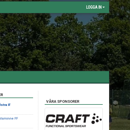
LOGGA IN
ER
VÅRA SPONSORER
stra IF
kilsminne FF