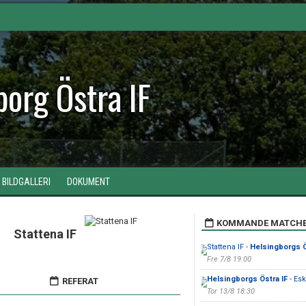
borg Östra IF
BILDGALLERI
DOKUMENT
KOMMANDE MATCH
Stattena IF
Stattena IF -
Helsingborgs Ö
Fre 7/8 19:00
Helsingborgs Östra IF
- Es
REFERAT
Tor 13/8 18:30