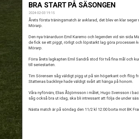
BRA START PÅ SÄSONGEN
2024-02-03 19:15
Årets första träningsmatch är avklarad, det blev en klar seger
Mörarp.
Den nya tränarduon Emil Karemo och legenden vid sin sida Math
de fick se ett piggt, rörligt och löpstarkt lag göra processen k
Mörarp.
Förra årets lagkapten Emil Sandrå stod för två fina mål och kun
till seriestarten.
Tim Sörensen såg väldigt pigg ut på sin högerkant och flög fra
Stattenas backlinje hade väldigt svårt att hänga på honom.
Våra nyförvärv, Elias Åbjörnsson i målet, Hugo Svensson i b
såg också bra ut idag, ska bli intressant att följa de under sä
Nästa match är på söndag den 11/2 kl 12:00 borta mot BK Fra