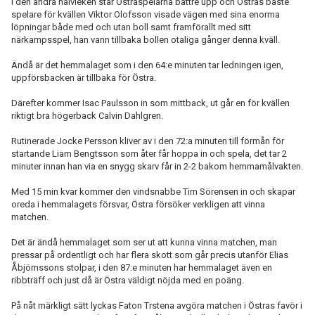
I den andra halvleken står Östraspelarna bättre upp och Östras bäste
spelare för kvällen Viktor Olofsson visade vägen med sina enorma
löpningar både med och utan boll samt framförallt med sitt
närkampsspel, han vann tillbaka bollen otaliga gånger denna kväll.
Ändå är det hemmalaget som i den 64:e minuten tar ledningen igen,
uppförsbacken är tillbaka för Östra.
Därefter kommer Isac Paulsson in som mittback, ut går en för kvällen
riktigt bra högerback Calvin Dahlgren.
Rutinerade Jocke Persson kliver av i den 72:a minuten till förmån för
startande Liam Bengtsson som åter får hoppa in och spela, det tar 2
minuter innan han via en snygg skarv får in 2-2 bakom hemmamålvakten.
Med 15 min kvar kommer den vindsnabbe Tim Sörensen in och skapar
oreda i hemmalagets försvar, Östra försöker verkligen att vinna
matchen.
Det är ändå hemmalaget som ser ut att kunna vinna matchen, man
pressar på ordentligt och har flera skott som går precis utanför Elias
Åbjörnssons stolpar, i den 87:e minuten har hemmalaget även en
ribbträff och just då är Östra väldigt nöjda med en poäng.
På nåt märkligt sätt lyckas Faton Trstena avgöra matchen i Östras favör i