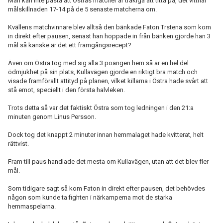
Man kan inte påstå att Östras matcher är tråkiga att titta på, det vittnar
målskillnaden 17-14 på de 5 senaste matcherna om.
Kvällens matchvinnare blev alltså den bänkade Faton Trstena som kom
in direkt efter pausen, senast han hoppade in från bänken gjorde han 3
mål så kanske är det ett framgångsrecept?
Även om Östra tog med sig alla 3 poängen hem så är en hel del
ödmjukhet på sin plats, Kullavägen gjorde en riktigt bra match och
visade framförallt attityd på planen, vilket killarna i Östra hade svårt att
stå emot, speciellt i den första halvleken.
Trots detta så var det faktiskt Östra som tog ledningen i den 21:a
minuten genom Linus Persson.
Dock tog det knappt 2 minuter innan hemmalaget hade kvitterat, helt
rättvist.
Fram till paus handlade det mesta om Kullavägen, utan att det blev fler
mål.
Som tidigare sagt så kom Faton in direkt efter pausen, det behövdes
någon som kunde ta fighten i närkamperna mot de starka
hemmaspelarna.