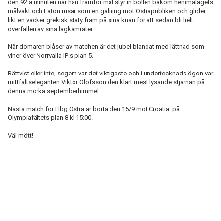
den 92:a minuten när han framför mål styr in bollen bakom hemmalagets
målvakt och Faton rusar som en galning mot Östrapubliken och glider
likt en vacker grekisk staty fram på sina knän för att sedan bli helt
överfallen av sina lagkamrater.
När domaren blåser av matchen är det jubel blandat med lättnad som
viner över Norrvalla IP:s plan 5.
Rättvist eller inte, segern var det viktigaste och i undertecknads ögon var
mittfältseleganten Viktor Olofsson den klart mest lysande stjärnan på
denna mörka septemberhimmel.
Nästa match för Hbg Östra är borta den 15/9 mot Croatia på
Olympiafältets plan 8 kl 15:00.
Väl mött!