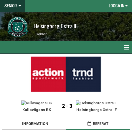
SENIOR
LOGGA IN
Helsingborg Östra IF
Senior
HEM
NYHETER
KALENDER
MATCHER
2 - 3
Kullavägens BK
Helsingborgs Östra IF
TRUPPEN
BILDGALLERI
INFORMATION
REFERAT