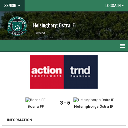
SENIOR
LOGGA IN
Helsingborg Östra IF
Senior
HEM
NYHETER
KALENDER
MATCHER
3 - 5
Bosna FF
Helsingborgs Östra IF
TRUPPEN
BILDGALLERI
INFORMATION