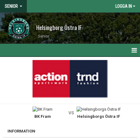
SENIOR
LOGGA IN
Helsingborg Östra IF
Senior
HEM
NYHETER
KALENDER
MATCHER
vs
BK Fram
Helsingborgs Östra IF
TRUPPEN
BILDGALLERI
INFORMATION