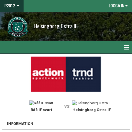
P2012
LOGGA IN
Helsingborg Östra IF
HEM
NYHETER
KALENDER
MATCHER
vs
Råå IF svart
Helsingborg Östra IF
TRUPPEN
BILDGALLERI
INFORMATION