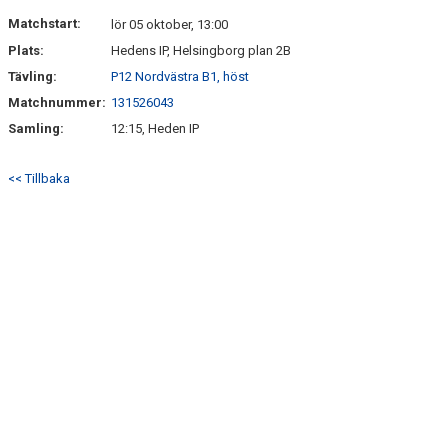
DOKUMENT
Matchstart:
lör 05 oktober, 13:00
Plats:
Hedens IP, Helsingborg plan 2B
KONTAKT
Tävling:
P12 Nordvästra B1, höst
Matchnummer:
131526043
Samling:
12:15, Heden IP
<< Tillbaka