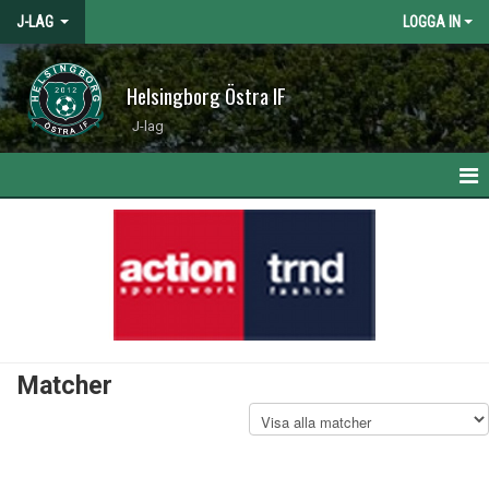
J-LAG
LOGGA IN
Helsingborg Östra IF
J-lag
HEM
NYHETER
KALENDER
MATCHER
Matcher
TRUPPEN
BILDGALLERI