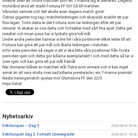
innebar även att första matchen som ett 7-manna lag är avklarad. Dagens
DOKUMENT
motstånd stod ett starkt Fortuna FF för! Så till matchen.
Vårsolen värmde och det skulle även dagens match göra!
Östras giganter tog tag i matchinledningen och skapade snabbt ett par
fina lägen. Trots detta är det Fortuna som tar ledningen efter ett par
minuter. Vi skakar av oss detta och fortsätter med vårt fina spel. Detta ger
resultat och innan paus har vi lyckats göra två mål.
Under andra perioden hamnar vi lite fel i våra positioner vilket leder till att
Fortuna kan göra ett par mål och återta ledningen i matchen.
Inför sista perioden så säger vi att vi ska hitta våra positioner från första
perioden igen och detta gör killarna exemplariskt! I och med detta så tar vi
över igen och kan göra ett par mål framåt.
När domaren blåser av matchen står Östra som vinnare och vi kan inget
annat än att vara stolta över vad killarna presterade i sin 7-manna premiär!
Nästa träningsmatch spelas mot Glumslövs FF den 22/3.
Heja Östra!
Nyhetsarkiv
Eskilscupen – Dag 3
2026-08-03 09:46
Eskilscupen dag 2: Fortsatt obesegrade!
2026-08-01 18:36