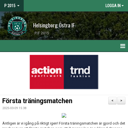
P 2015
LOGGA IN
Helsingborg Östra IF
P/F 2015
HEM
NYHETER
KALENDER
MATCHER
Första träningsmatchen
<
>
TRUPPEN
2025-03-09 15:38
BILDGALLERI
Äntligen är vi igång på riktigt igen! Första träningsmatchen är gjord och det