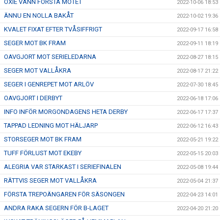
OXIE VANN FÖRSTA MÖTET
2022-10-06 18:53
ÄNNU EN NOLLA BAKÅT
2022-10-02 19:36
KVALET FIXAT EFTER TVÅSIFFRIGT
2022-09-17 16:58
SEGER MOT BK FRAM
2022-09-11 18:19
OAVGJORT MOT SERIELEDARNA
2022-08-27 18:15
SEGER MOT VALLÅKRA
2022-08-17 21:22
SEGER I GENREPET MOT ARLÖV
2022-07-30 18:45
OAVGJORT I DERBYT
2022-06-18 17:06
INFO INFÖR MORGONDAGENS HETA DERBY
2022-06-17 17:37
TAPPAD LEDNING MOT HÄLJARP
2022-06-12 16:43
STORSEGER MOT BK FRAM
2022-05-21 19:22
TUFF FÖRLUST MOT EKEBY
2022-05-15 20:03
ALEGRIA VAR STARKAST I SERIEFINALEN
2022-05-08 19:44
RÄTTVIS SEGER MOT VALLÅKRA
2022-05-04 21:37
FÖRSTA TREPOÄNGAREN FÖR SÄSONGEN
2022-04-23 14:01
ANDRA RAKA SEGERN FÖR B-LAGET
2022-04-20 21:20