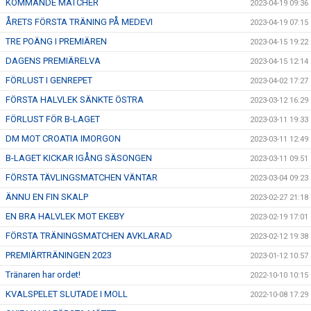
KOMMANDE MATCHER
2023-04-19 09:36
ÅRETS FÖRSTA TRÄNING PÅ MEDEVI
2023-04-19 07:15
TRE POÄNG I PREMIÄREN
2023-04-15 19:22
DAGENS PREMIÄRELVA
2023-04-15 12:14
FÖRLUST I GENREPET
2023-04-02 17:27
FÖRSTA HALVLEK SÄNKTE ÖSTRA
2023-03-12 16:29
FÖRLUST FÖR B-LAGET
2023-03-11 19:33
DM MOT CROATIA IMORGON
2023-03-11 12:49
B-LAGET KICKAR IGÅNG SÄSONGEN
2023-03-11 09:51
FÖRSTA TÄVLINGSMATCHEN VÄNTAR
2023-03-04 09:23
ÄNNU EN FIN SKALP
2023-02-27 21:18
EN BRA HALVLEK MOT EKEBY
2023-02-19 17:01
FÖRSTA TRÄNINGSMATCHEN AVKLARAD
2023-02-12 19:38
PREMIÄRTRÄNINGEN 2023
2023-01-12 10:57
Tränaren har ordet!
2022-10-10 10:15
KVALSPELET SLUTADE I MOLL
2022-10-08 17:29