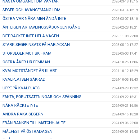
NÄSTA OMGÅNG I DM VÄNTAR
2026-03-18 15:15
SEGER OCH AVANCEMANG I DM
2026-03-14 18:19
ÖSTRA VAR NÄRA MEN ÄNDÅ INTE
2026-03-07 18:10
ÄNTLIGEN ÄR TÄVLINGSSÄSONGEN IGÅNG
2026-02-28 18:21
DET RÄCKTE INTE HELA VÄGEN
2025-11-08 22:00
STARK SEGERINSATS PÅ HARLYCKAN
2025-05-10 17:27
STORSEGER MOT BK FRAM
2025-05-03 17:41
ÖSTRA ÅKER UR FEMMAN
2024-10-26 17:06
KVALMOTSTÅNDET ÄR KLART
2024-10-12 15:29
KVALPLATSEN SÄKRAD
2024-10-05 18:43
UPPE PÅ KVALPLATS
2024-09-29 19:32
FAKTA, FÖRUTSÄTTNINGAR OCH SPÄNNING
2024-09-22 15:31
NÄRA RÄCKTE INTE
2024-09-21 16:56
ANDRA RAKA SEGERN
2024-09-15 18:28
FRÅN BÄNKEN TILL MATCHHJÄLTE
2024-09-06 22:00
MÅLFEST PÅ ÖSTRADAGEN
2024-09-01 19:43