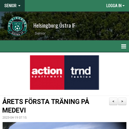
SENIOR
LOGGA IN
Helsingborg Östra IF
Senior
HEM
NYHETER
KALENDER
MATCHER
ÅRETS FÖRSTA TRÄNING PÅ
<
>
TRUPPEN
MEDEVI
2023-04-19 07:15
BILDGALLERI