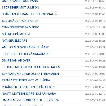
ÖSTRA VÄNDE OCH VANN
2026-06-13 15:50
STORSEGER MOT JUMBON
2026-06-07 18:30
SPÄNNANDE FRAM TILL SLUTSIGNALEN
2026-05-31 17:43
SEGERTÅGET FORTSÄTTER
2026-05-23 18:48
TENNISSIFFROR PÅ MEDEVI
2026-05-20 21:51
MÅLRIKT PÅ MEDEVI
2026-05-03 17:30
NYA SERIELEDARE
2026-04-25 18:23
ÄNTLIGEN GRÄSTRÄNING I PÅARP
2026-04-21 19:21
FULL POTT EFTER TVÅ OMGÅNGAR
2026-04-18 20:00
DM-RESAN ÄR ÖVER
2026-04-09 10:23
FREDAGENS SERIEMATCH ÄR BORTTAGEN
2026-04-06 13:34
SEN VÄNDNING FÖR ÖSTRA I PREMIÄREN
2026-04-05 20:03
PREMIÄRTRUPPEN MOT VALLÅKRA
2026-04-04 09:32
VI KÄNNER LAGKAPTENEN PÅ PULSEN
2026-04-01 11:43
NÄSTA MOTSTÅNDARE I DM ÄR KLARA
2026-03-30 12:12
DM-ÄVENTYRET FORTSÄTTER FÖR ÖSTRA
2026-03-24 21:47