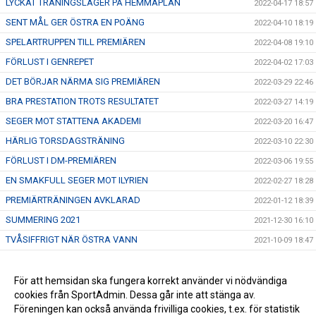
LYCKAT TRÄNINGSLÄGER PÅ HEMMAPLAN
2022-04-17 18:57
SENT MÅL GER ÖSTRA EN POÄNG
2022-04-10 18:19
SPELARTRUPPEN TILL PREMIÄREN
2022-04-08 19:10
FÖRLUST I GENREPET
2022-04-02 17:03
DET BÖRJAR NÄRMA SIG PREMIÄREN
2022-03-29 22:46
BRA PRESTATION TROTS RESULTATET
2022-03-27 14:19
SEGER MOT STATTENA AKADEMI
2022-03-20 16:47
HÄRLIG TORSDAGSTRÄNING
2022-03-10 22:30
FÖRLUST I DM-PREMIÄREN
2022-03-06 19:55
EN SMAKFULL SEGER MOT ILYRIEN
2022-02-27 18:28
PREMIÄRTRÄNINGEN AVKLARAD
2022-01-12 18:39
SUMMERING 2021
2021-12-30 16:10
TVÅSIFFRIGT NÄR ÖSTRA VANN
2021-10-09 18:47
SÄSONGENS BÄSTA INSATS MOT HÄLJARP
2021-09-18 18:57
HÄRLIG VÄNDNING AV ÖSTRA
För att hemsidan ska fungera korrekt använder vi nödvändiga
2021-09-15 12:23
cookies från SportAdmin. Dessa går inte att stänga av.
TREDJE RAKA SEGERN
2021-08-30 11:54
Föreningen kan också använda frivilliga cookies, t.ex. för statistik