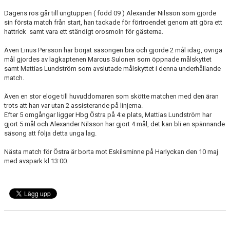
DOKUMENT
Dagens ros går till ungtuppen ( född 09 ) Alexander Nilsson som gjorde
sin första match från start, han tackade för förtroendet genom att göra ett
hattrick samt vara ett ständigt orosmoln för gästerna.
Även Linus Persson har börjat säsongen bra och gjorde 2 mål idag, övriga
mål gjordes av lagkaptenen Marcus Sulonen som öppnade målskyttet
samt Mattias Lundström som avslutade målskyttet i denna underhållande
match.
Även en stor eloge till huvuddomaren som skötte matchen med den äran
trots att han var utan 2 assisterande på linjerna.
Efter 5 omgångar ligger Hbg Östra på 4:e plats, Mattias Lundström har
gjort 5 mål och Alexander Nilsson har gjort 4 mål, det kan bli en spännande
säsong att följa detta unga lag.
Nästa match för Östra är borta mot Eskilsminne på Harlyckan den 10 maj
med avspark kl 13:00.