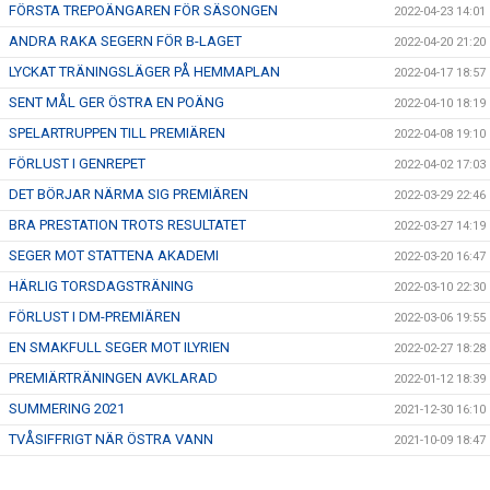
FÖRSTA TREPOÄNGAREN FÖR SÄSONGEN
2022-04-23 14:01
ANDRA RAKA SEGERN FÖR B-LAGET
2022-04-20 21:20
LYCKAT TRÄNINGSLÄGER PÅ HEMMAPLAN
2022-04-17 18:57
SENT MÅL GER ÖSTRA EN POÄNG
2022-04-10 18:19
SPELARTRUPPEN TILL PREMIÄREN
2022-04-08 19:10
FÖRLUST I GENREPET
2022-04-02 17:03
DET BÖRJAR NÄRMA SIG PREMIÄREN
2022-03-29 22:46
BRA PRESTATION TROTS RESULTATET
2022-03-27 14:19
SEGER MOT STATTENA AKADEMI
2022-03-20 16:47
HÄRLIG TORSDAGSTRÄNING
2022-03-10 22:30
FÖRLUST I DM-PREMIÄREN
2022-03-06 19:55
EN SMAKFULL SEGER MOT ILYRIEN
2022-02-27 18:28
PREMIÄRTRÄNINGEN AVKLARAD
2022-01-12 18:39
SUMMERING 2021
2021-12-30 16:10
TVÅSIFFRIGT NÄR ÖSTRA VANN
2021-10-09 18:47
SÄSONGENS BÄSTA INSATS MOT HÄLJARP
2021-09-18 18:57