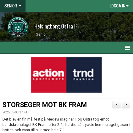
SENIOR
LOGGA IN
Helsingborg Östra IF
Senior
HEM
NYHETER
KALENDER
MATCHER
STORSEGER MOT BK FRAM
<
>
TRUPPEN
2025-05-03 17:41
Det blev en fin målfest på Medevi idag när Hbg Östra tog emot
BILDGALLERI
Landskronalaget BK Fram, efter 2-1 i halvtid så tryckte hemmalaget gasen i
botten och vann till slut med hela 7-1.