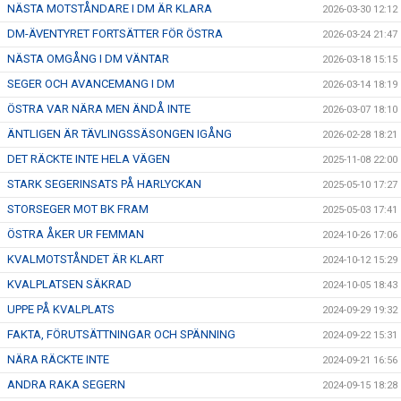
NÄSTA MOTSTÅNDARE I DM ÄR KLARA
2026-03-30 12:12
DM-ÄVENTYRET FORTSÄTTER FÖR ÖSTRA
2026-03-24 21:47
NÄSTA OMGÅNG I DM VÄNTAR
2026-03-18 15:15
SEGER OCH AVANCEMANG I DM
2026-03-14 18:19
ÖSTRA VAR NÄRA MEN ÄNDÅ INTE
2026-03-07 18:10
ÄNTLIGEN ÄR TÄVLINGSSÄSONGEN IGÅNG
2026-02-28 18:21
DET RÄCKTE INTE HELA VÄGEN
2025-11-08 22:00
STARK SEGERINSATS PÅ HARLYCKAN
2025-05-10 17:27
STORSEGER MOT BK FRAM
2025-05-03 17:41
ÖSTRA ÅKER UR FEMMAN
2024-10-26 17:06
KVALMOTSTÅNDET ÄR KLART
2024-10-12 15:29
KVALPLATSEN SÄKRAD
2024-10-05 18:43
UPPE PÅ KVALPLATS
2024-09-29 19:32
FAKTA, FÖRUTSÄTTNINGAR OCH SPÄNNING
2024-09-22 15:31
NÄRA RÄCKTE INTE
2024-09-21 16:56
ANDRA RAKA SEGERN
2024-09-15 18:28