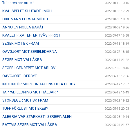
Tränaren har ordet!
2022-10-10 10:15
KVALSPELET SLUTADE I MOLL
2022-10-08 17:29
OXIE VANN FÖRSTA MÖTET
2022-10-06 18:53
ÄNNU EN NOLLA BAKÅT
2022-10-02 19:36
KVALET FIXAT EFTER TVÅSIFFRIGT
2022-09-17 16:58
SEGER MOT BK FRAM
2022-09-11 18:19
OAVGJORT MOT SERIELEDARNA
2022-08-27 18:15
SEGER MOT VALLÅKRA
2022-08-17 21:22
SEGER I GENREPET MOT ARLÖV
2022-07-30 18:45
OAVGJORT I DERBYT
2022-06-18 17:06
INFO INFÖR MORGONDAGENS HETA DERBY
2022-06-17 17:37
TAPPAD LEDNING MOT HÄLJARP
2022-06-12 16:43
STORSEGER MOT BK FRAM
2022-05-21 19:22
TUFF FÖRLUST MOT EKEBY
2022-05-15 20:03
ALEGRIA VAR STARKAST I SERIEFINALEN
2022-05-08 19:44
RÄTTVIS SEGER MOT VALLÅKRA
2022-05-04 21:37