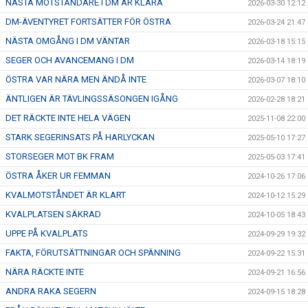
NÄSTA MOTSTÅNDARE I DM ÄR KLARA
2026-03-30 12:12
DM-ÄVENTYRET FORTSÄTTER FÖR ÖSTRA
2026-03-24 21:47
NÄSTA OMGÅNG I DM VÄNTAR
2026-03-18 15:15
SEGER OCH AVANCEMANG I DM
2026-03-14 18:19
ÖSTRA VAR NÄRA MEN ÄNDÅ INTE
2026-03-07 18:10
ÄNTLIGEN ÄR TÄVLINGSSÄSONGEN IGÅNG
2026-02-28 18:21
DET RÄCKTE INTE HELA VÄGEN
2025-11-08 22:00
STARK SEGERINSATS PÅ HARLYCKAN
2025-05-10 17:27
STORSEGER MOT BK FRAM
2025-05-03 17:41
ÖSTRA ÅKER UR FEMMAN
2024-10-26 17:06
KVALMOTSTÅNDET ÄR KLART
2024-10-12 15:29
KVALPLATSEN SÄKRAD
2024-10-05 18:43
UPPE PÅ KVALPLATS
2024-09-29 19:32
FAKTA, FÖRUTSÄTTNINGAR OCH SPÄNNING
2024-09-22 15:31
NÄRA RÄCKTE INTE
2024-09-21 16:56
ANDRA RAKA SEGERN
2024-09-15 18:28