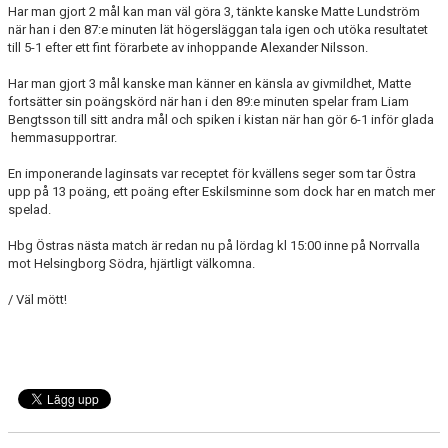
Har man gjort 2 mål kan man väl göra 3, tänkte kanske Matte Lundström
när han i den 87:e minuten lät högersläggan tala igen och utöka resultatet
till 5-1 efter ett fint förarbete av inhoppande Alexander Nilsson.
Har man gjort 3 mål kanske man känner en känsla av givmildhet, Matte
fortsätter sin poängskörd när han i den 89:e minuten spelar fram Liam
Bengtsson till sitt andra mål och spiken i kistan när han gör 6-1 inför glada
hemmasupportrar.
En imponerande laginsats var receptet för kvällens seger som tar Östra
upp på 13 poäng, ett poäng efter Eskilsminne som dock har en match mer
spelad.
Hbg Östras nästa match är redan nu på lördag kl 15:00 inne på Norrvalla
mot Helsingborg Södra, hjärtligt välkomna.
/ Väl mött!