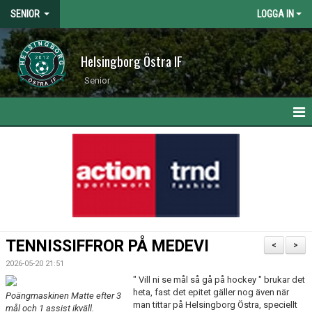
SENIOR
LOGGA IN
Helsingborg Östra IF
Senior
HEM
NYHETER
KALENDER
MATCHER
TENNISSIFFROR PÅ MEDEVI
<
>
TRUPPEN
2026-05-20 21:51
" Vill ni se mål så gå på hockey " brukar det
BILDGALLERI
heta, fast det epitet gäller nog även när
Poängmaskinen Matte efter 3
man tittar på Helsingborg Östra, speciellt
mål och 1 assist ikväll.