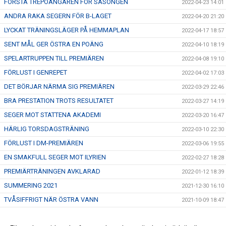
FÖRSTA TREPOÄNGAREN FÖR SÄSONGEN
2022-04-23 14:01
ANDRA RAKA SEGERN FÖR B-LAGET
2022-04-20 21:20
LYCKAT TRÄNINGSLÄGER PÅ HEMMAPLAN
2022-04-17 18:57
SENT MÅL GER ÖSTRA EN POÄNG
2022-04-10 18:19
SPELARTRUPPEN TILL PREMIÄREN
2022-04-08 19:10
FÖRLUST I GENREPET
2022-04-02 17:03
DET BÖRJAR NÄRMA SIG PREMIÄREN
2022-03-29 22:46
BRA PRESTATION TROTS RESULTATET
2022-03-27 14:19
SEGER MOT STATTENA AKADEMI
2022-03-20 16:47
HÄRLIG TORSDAGSTRÄNING
2022-03-10 22:30
FÖRLUST I DM-PREMIÄREN
2022-03-06 19:55
EN SMAKFULL SEGER MOT ILYRIEN
2022-02-27 18:28
PREMIÄRTRÄNINGEN AVKLARAD
2022-01-12 18:39
SUMMERING 2021
2021-12-30 16:10
TVÅSIFFRIGT NÄR ÖSTRA VANN
2021-10-09 18:47
SÄSONGENS BÄSTA INSATS MOT HÄLJARP
2021-09-18 18:57