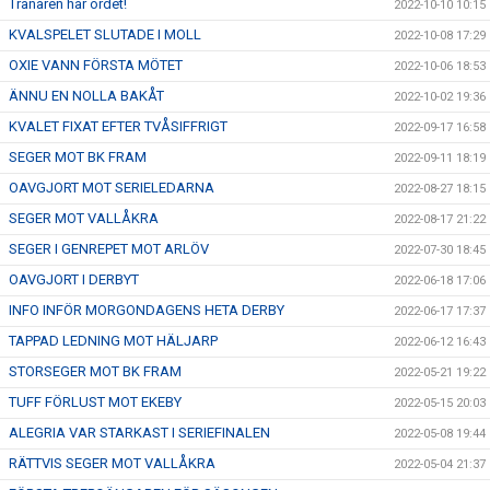
Tränaren har ordet!
2022-10-10 10:15
KVALSPELET SLUTADE I MOLL
2022-10-08 17:29
OXIE VANN FÖRSTA MÖTET
2022-10-06 18:53
ÄNNU EN NOLLA BAKÅT
2022-10-02 19:36
KVALET FIXAT EFTER TVÅSIFFRIGT
2022-09-17 16:58
SEGER MOT BK FRAM
2022-09-11 18:19
OAVGJORT MOT SERIELEDARNA
2022-08-27 18:15
SEGER MOT VALLÅKRA
2022-08-17 21:22
SEGER I GENREPET MOT ARLÖV
2022-07-30 18:45
OAVGJORT I DERBYT
2022-06-18 17:06
INFO INFÖR MORGONDAGENS HETA DERBY
2022-06-17 17:37
TAPPAD LEDNING MOT HÄLJARP
2022-06-12 16:43
STORSEGER MOT BK FRAM
2022-05-21 19:22
TUFF FÖRLUST MOT EKEBY
2022-05-15 20:03
ALEGRIA VAR STARKAST I SERIEFINALEN
2022-05-08 19:44
RÄTTVIS SEGER MOT VALLÅKRA
2022-05-04 21:37