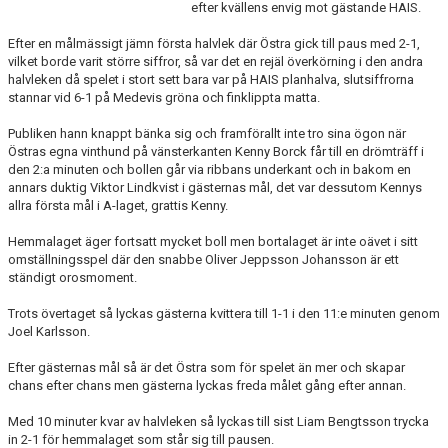
efter kvällens envig mot gästande HAIS.
DOKUMENT
Efter en målmässigt jämn första halvlek där Östra gick till paus med 2-1,
vilket borde varit större siffror, så var det en rejäl överkörning i den andra
halvleken då spelet i stort sett bara var på HAIS planhalva, slutsiffrorna
stannar vid 6-1 på Medevis gröna och finklippta matta.
Publiken hann knappt bänka sig och framförallt inte tro sina ögon när
Östras egna vinthund på vänsterkanten Kenny Borck får till en drömträff i
den 2:a minuten och bollen går via ribbans underkant och in bakom en
annars duktig Viktor Lindkvist i gästernas mål, det var dessutom Kennys
allra första mål i A-laget, grattis Kenny.
Hemmalaget äger fortsatt mycket boll men bortalaget är inte oävet i sitt
omställningsspel där den snabbe Oliver Jeppsson Johansson är ett
ständigt orosmoment.
Trots övertaget så lyckas gästerna kvittera till 1-1 i den 11:e minuten genom
Joel Karlsson.
Efter gästernas mål så är det Östra som för spelet än mer och skapar
chans efter chans men gästerna lyckas freda målet gång efter annan.
Med 10 minuter kvar av halvleken så lyckas till sist Liam Bengtsson trycka
in 2-1 för hemmalaget som står sig till pausen.