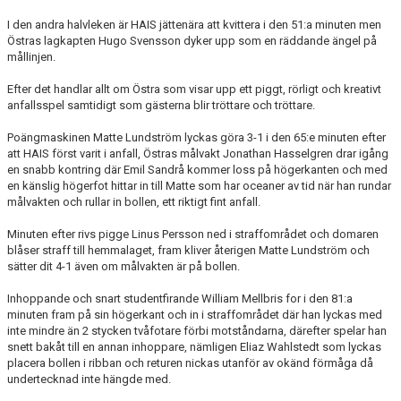
I den andra halvleken är HAIS jättenära att kvittera i den 51:a minuten men
Östras lagkapten Hugo Svensson dyker upp som en räddande ängel på
mållinjen.
Efter det handlar allt om Östra som visar upp ett piggt, rörligt och kreativt
anfallsspel samtidigt som gästerna blir tröttare och tröttare.
Poängmaskinen Matte Lundström lyckas göra 3-1 i den 65:e minuten efter
att HAIS först varit i anfall, Östras målvakt Jonathan Hasselgren drar igång
en snabb kontring där Emil Sandrå kommer loss på högerkanten och med
en känslig högerfot hittar in till Matte som har oceaner av tid när han rundar
målvakten och rullar in bollen, ett riktigt fint anfall.
Minuten efter rivs pigge Linus Persson ned i straffområdet och domaren
blåser straff till hemmalaget, fram kliver återigen Matte Lundström och
sätter dit 4-1 även om målvakten är på bollen.
Inhoppande och snart studentfirande William Mellbris for i den 81:a
minuten fram på sin högerkant och in i straffområdet där han lyckas med
inte mindre än 2 stycken tvåfotare förbi motståndarna, därefter spelar han
snett bakåt till en annan inhoppare, nämligen Eliaz Wahlstedt som lyckas
placera bollen i ribban och returen nickas utanför av okänd förmåga då
undertecknad inte hängde med.