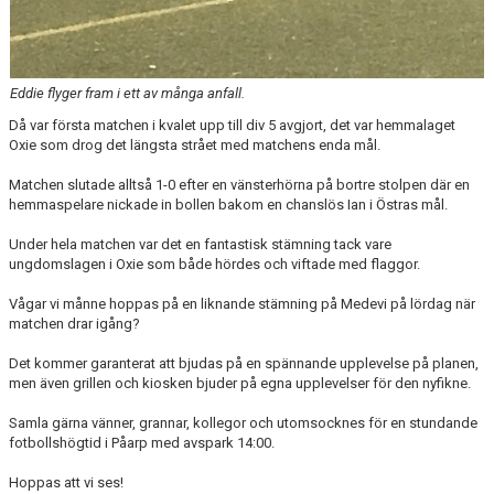
Eddie flyger fram i ett av många anfall.
Då var första matchen i kvalet upp till div 5 avgjort, det var hemmalaget
Oxie som drog det längsta strået med matchens enda mål.
Matchen slutade alltså 1-0 efter en vänsterhörna på bortre stolpen där en
hemmaspelare nickade in bollen bakom en chanslös Ian i Östras mål.
Under hela matchen var det en fantastisk stämning tack vare
ungdomslagen i Oxie som både hördes och viftade med flaggor.
Vågar vi månne hoppas på en liknande stämning på Medevi på lördag när
matchen drar igång?
Det kommer garanterat att bjudas på en spännande upplevelse på planen,
men även grillen och kiosken bjuder på egna upplevelser för den nyfikne.
Samla gärna vänner, grannar, kollegor och utomsocknes för en stundande
fotbollshögtid i Påarp med avspark 14:00.
Hoppas att vi ses!