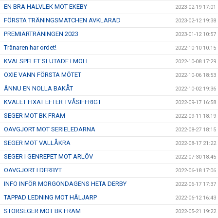
EN BRA HALVLEK MOT EKEBY
2023-02-19 17:01
FÖRSTA TRÄNINGSMATCHEN AVKLARAD
2023-02-12 19:38
PREMIÄRTRÄNINGEN 2023
2023-01-12 10:57
Tränaren har ordet!
2022-10-10 10:15
KVALSPELET SLUTADE I MOLL
2022-10-08 17:29
OXIE VANN FÖRSTA MÖTET
2022-10-06 18:53
ÄNNU EN NOLLA BAKÅT
2022-10-02 19:36
KVALET FIXAT EFTER TVÅSIFFRIGT
2022-09-17 16:58
SEGER MOT BK FRAM
2022-09-11 18:19
OAVGJORT MOT SERIELEDARNA
2022-08-27 18:15
SEGER MOT VALLÅKRA
2022-08-17 21:22
SEGER I GENREPET MOT ARLÖV
2022-07-30 18:45
OAVGJORT I DERBYT
2022-06-18 17:06
INFO INFÖR MORGONDAGENS HETA DERBY
2022-06-17 17:37
TAPPAD LEDNING MOT HÄLJARP
2022-06-12 16:43
STORSEGER MOT BK FRAM
2022-05-21 19:22