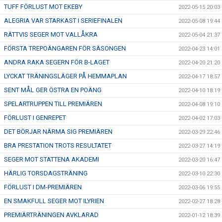
TUFF FÖRLUST MOT EKEBY
2022-05-15 20:03
ALEGRIA VAR STARKAST I SERIEFINALEN
2022-05-08 19:44
RÄTTVIS SEGER MOT VALLÅKRA
2022-05-04 21:37
FÖRSTA TREPOÄNGAREN FÖR SÄSONGEN
2022-04-23 14:01
ANDRA RAKA SEGERN FÖR B-LAGET
2022-04-20 21:20
LYCKAT TRÄNINGSLÄGER PÅ HEMMAPLAN
2022-04-17 18:57
SENT MÅL GER ÖSTRA EN POÄNG
2022-04-10 18:19
SPELARTRUPPEN TILL PREMIÄREN
2022-04-08 19:10
FÖRLUST I GENREPET
2022-04-02 17:03
DET BÖRJAR NÄRMA SIG PREMIÄREN
2022-03-29 22:46
BRA PRESTATION TROTS RESULTATET
2022-03-27 14:19
SEGER MOT STATTENA AKADEMI
2022-03-20 16:47
HÄRLIG TORSDAGSTRÄNING
2022-03-10 22:30
FÖRLUST I DM-PREMIÄREN
2022-03-06 19:55
EN SMAKFULL SEGER MOT ILYRIEN
2022-02-27 18:28
PREMIÄRTRÄNINGEN AVKLARAD
2022-01-12 18:39