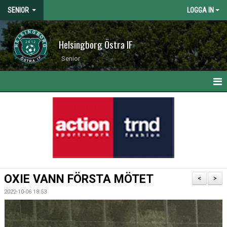
SENIOR
LOGGA IN
Helsingborg Östra IF
Senior
HEM
NYHETER
KALENDER
MATCHER
OXIE VANN FÖRSTA MÖTET
<
>
TRUPPEN
2022-10-06 18:53
BILDGALLERI