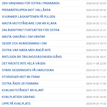
SEN VÄNDNING FÖR ÖSTRA I PREMIÄREN
2026-04-05 20:03
PREMIÄRTRUPPEN MOT VALLÅKRA
2026-04-04 09:32
VI KÄNNER LAGKAPTENEN PÅ PULSEN
2026-04-01 11:43
NÄSTA MOTSTÅNDARE I DM ÄR KLARA
2026-03-30 12:12
DM-ÄVENTYRET FORTSÄTTER FÖR ÖSTRA
2026-03-24 21:47
NÄSTA OMGÅNG I DM VÄNTAR
2026-03-18 15:15
SEGER OCH AVANCEMANG I DM
2026-03-14 18:19
ÖSTRA VAR NÄRA MEN ÄNDÅ INTE
2026-03-07 18:10
ÄNTLIGEN ÄR TÄVLINGSSÄSONGEN IGÅNG
2026-02-28 18:21
DET RÄCKTE INTE HELA VÄGEN
2025-11-08 22:00
STARK SEGERINSATS PÅ HARLYCKAN
2025-05-10 17:27
STORSEGER MOT BK FRAM
2025-05-03 17:41
ÖSTRA ÅKER UR FEMMAN
2024-10-26 17:06
KVALMOTSTÅNDET ÄR KLART
2024-10-12 15:29
KVALPLATSEN SÄKRAD
2024-10-05 18:43
UPPE PÅ KVALPLATS
2024-09-29 19:32