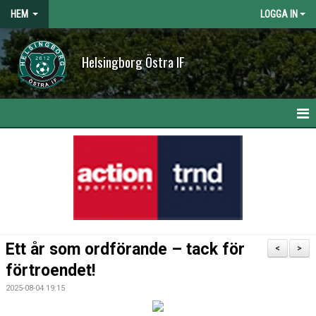
HEM
LOGGA IN
Helsingborg Östra IF
HEM
NYHETER
OM KLUBBEN
KONTAKT
Ett år som ordförande – tack för
<
>
KALENDER
förtroendet!
2025-08-04 19:15
BILDGALLERI