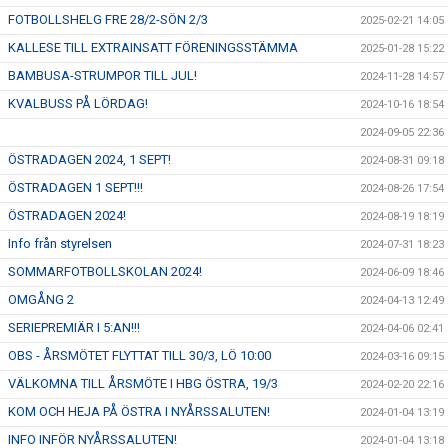
FOTBOLLSHELG FRE 28/2-SÖN 2/3
2025-02-21 14:05
KALLESE TILL EXTRAINSATT FÖRENINGSSTÄMMA
2025-01-28 15:22
BAMBUSA-STRUMPOR TILL JUL!
2024-11-28 14:57
KVALBUSS PÅ LÖRDAG!
2024-10-16 18:54
2024-09-05 22:36
ÖSTRADAGEN 2024, 1 SEPT!
2024-08-31 09:18
ÖSTRADAGEN 1 SEPT!!!
2024-08-26 17:54
ÖSTRADAGEN 2024!
2024-08-19 18:19
Info från styrelsen
2024-07-31 18:23
SOMMARFOTBOLLSKOLAN 2024!
2024-06-09 18:46
OMGÅNG 2
2024-04-13 12:49
SERIEPREMIÄR I 5:AN!!!
2024-04-06 02:41
OBS - ÅRSMÖTET FLYTTAT TILL 30/3, LÖ 10:00
2024-03-16 09:15
VÄLKOMNA TILL ÅRSMÖTE I HBG ÖSTRA, 19/3
2024-02-20 22:16
KOM OCH HEJA PÅ ÖSTRA I NYÅRSSALUTEN!
2024-01-04 13:19
INFO INFÖR NYÅRSSALUTEN!
2024-01-04 13:18