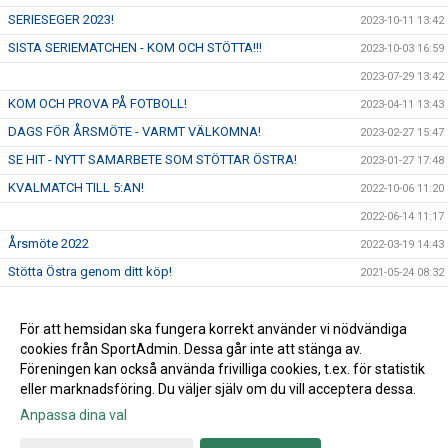
SERIESEGER 2023!
2023-10-11 13:42
SISTA SERIEMATCHEN - KOM OCH STÖTTA!!!
2023-10-03 16:59
2023-07-29 13:42
KOM OCH PROVA PÅ FOTBOLL!
2023-04-11 13:43
DAGS FÖR ÅRSMÖTE - VARMT VÄLKOMNA!
2023-02-27 15:47
SE HIT - NYTT SAMARBETE SOM STÖTTAR ÖSTRA!
2023-01-27 17:48
KVALMATCH TILL 5:AN!
2022-10-06 11:20
2022-06-14 11:17
Årsmöte 2022
2022-03-19 14:43
Stötta Östra genom ditt köp!
2021-05-24 08:32
Årsmöte
2021-03-16 05:55
Nya riktlinjer från Skånes fotbollsförbund
För att hemsidan ska fungera korrekt använder vi nödvändiga
2021-03-08 10:59
cookies från SportAdmin. Dessa går inte att stänga av.
All inomhusträning inställd
2020-12-19 10:44
Föreningen kan också använda frivilliga cookies, t.ex. för statistik
eller marknadsföring. Du väljer själv om du vill acceptera dessa.
Anpassa dina val
Cookie-inställningar
Gå till Webbversion