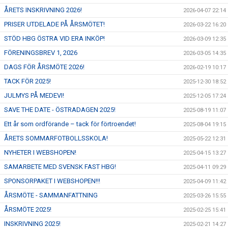
ÅRETS INSKRIVNING 2026!
2026-04-07 22:14
PRISER UTDELADE PÅ ÅRSMÖTET!
2026-03-22 16:20
STÖD HBG ÖSTRA VID ERA INKÖP!
2026-03-09 12:35
FÖRENINGSBREV 1, 2026
2026-03-05 14:35
DAGS FÖR ÅRSMÖTE 2026!
2026-02-19 10:17
TACK FÖR 2025!
2025-12-30 18:52
JULMYS PÅ MEDEVI!
2025-12-05 17:24
SAVE THE DATE - ÖSTRADAGEN 2025!
2025-08-19 11:07
Ett år som ordförande – tack för förtroendet!
2025-08-04 19:15
ÅRETS SOMMARFOTBOLLSSKOLA!
2025-05-22 12:31
NYHETER I WEBSHOPEN!
2025-04-15 13:27
SAMARBETE MED SVENSK FAST HBG!
2025-04-11 09:29
SPONSORPAKET I WEBSHOPEN!!!
2025-04-09 11:42
ÅRSMÖTE - SAMMANFATTNING
2025-03-26 15:55
ÅRSMÖTE 2025!
2025-02-25 15:41
INSKRIVNING 2025!
2025-02-21 14:27