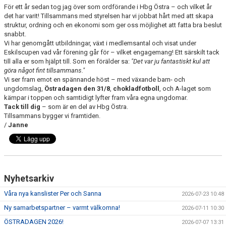
DOKUMENT
För ett år sedan tog jag över som ordförande i Hbg Östra – och vilket år
det har varit! Tillsammans med styrelsen har vi jobbat hårt med att skapa
struktur, ordning och en ekonomi som ger oss möjlighet att fatta bra beslut
VÅRA LAG/TRÄNARE
snabbt.
Vi har genomgått utbildningar, växt i medlemsantal och visat under
MATCHER
Eskilscupen vad vår förening går för – vilket engagemang! Ett särskilt tack
till alla er som hjälpt till. Som en förälder sa:
"Det var ju fantastiskt kul att
göra något fint tillsammans."
WEBSHOP
Vi ser fram emot en spännande höst – med växande barn- och
ungdomslag,
Östradagen den 31/8
,
chokladfotboll
, och A-laget som
STYRELSE
kämpar i toppen och samtidigt lyfter fram våra egna ungdomar.
Tack till dig
– som är en del av Hbg Östra.
Tillsammans bygger vi framtiden.
/
Janne
Nyhetsarkiv
Våra nya kanslister Per och Sanna
2026-07-23 10:48
Ny samarbetspartner – varmt välkomna!
2026-07-11 10:30
ÖSTRADAGEN 2026!
2026-07-07 13:31