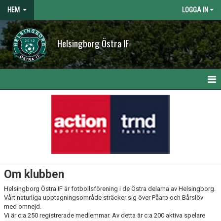
HEM
LOGGA IN
Helsingborg Östra IF
HEM
NYHETER
OM KLUBBEN
KONTAKT
Om klubben
KALENDER
Helsingborg Östra IF är fotbollsförening i de Östra delarna av Helsingborg.
Vårt naturliga upptagningsområde sträcker sig över Påarp och Bårslöv
BILDGALLERI
med omnejd.
Vi är c:a 250 registrerade medlemmar. Av detta är c:a 200 aktiva spelare