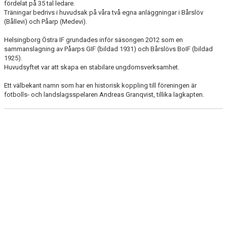
fördelat på 35 tal ledare.
DOKUMENT
Träningar bedrivs i huvudsak på våra två egna anläggningar i Bårslöv
(Bållevi) och Påarp (Medevi).
VÅRA LAG/TRÄNARE
Helsingborg Östra IF grundades inför säsongen 2012 som en
sammanslagning av Påarps GIF (bildad 1931) och Bårslövs BoIF (bildad
MATCHER
1925).
Huvudsyftet var att skapa en stabilare ungdomsverksamhet.
WEBSHOP
Ett välbekant namn som har en historisk koppling till föreningen är
STYRELSE
fotbolls- och landslagsspelaren Andreas Granqvist, tillika lagkapten.