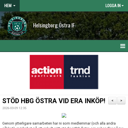
HEM
LOGGA IN
Helsingborg Östra IF
HEM
NYHETER
OM KLUBBEN
KONTAKT
STÖD HBG ÖSTRA VID ERA INKÖP!
<
>
KALENDER
2026-03-09 12:35
BILDGALLERI
Genom ytterligare samarbeten har ni som medlemmar (och alla andra