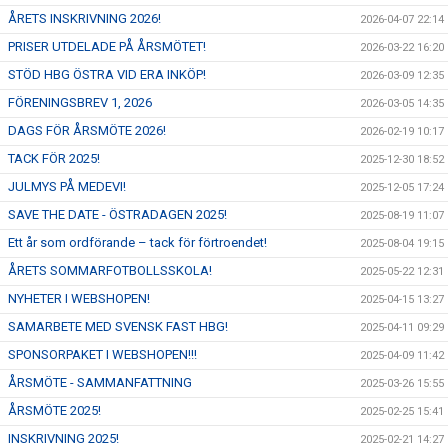
ÅRETS INSKRIVNING 2026!
2026-04-07 22:14
PRISER UTDELADE PÅ ÅRSMÖTET!
2026-03-22 16:20
STÖD HBG ÖSTRA VID ERA INKÖP!
2026-03-09 12:35
FÖRENINGSBREV 1, 2026
2026-03-05 14:35
DAGS FÖR ÅRSMÖTE 2026!
2026-02-19 10:17
TACK FÖR 2025!
2025-12-30 18:52
JULMYS PÅ MEDEVI!
2025-12-05 17:24
SAVE THE DATE - ÖSTRADAGEN 2025!
2025-08-19 11:07
Ett år som ordförande – tack för förtroendet!
2025-08-04 19:15
ÅRETS SOMMARFOTBOLLSSKOLA!
2025-05-22 12:31
NYHETER I WEBSHOPEN!
2025-04-15 13:27
SAMARBETE MED SVENSK FAST HBG!
2025-04-11 09:29
SPONSORPAKET I WEBSHOPEN!!!
2025-04-09 11:42
ÅRSMÖTE - SAMMANFATTNING
2025-03-26 15:55
ÅRSMÖTE 2025!
2025-02-25 15:41
INSKRIVNING 2025!
2025-02-21 14:27