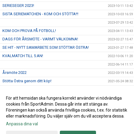
SERIESEGER 2023!
2023-10-11 13:42
SISTA SERIEMATCHEN - KOM OCH STÖTTA!!!
2023-10-03 16:59
2023-07-29 13:42
KOM OCH PROVA PÅ FOTBOLL!
2023-04-11 13:43
DAGS FÖR ÅRSMÖTE - VARMT VÄLKOMNA!
2023-02-27 15:47
SE HIT - NYTT SAMARBETE SOM STÖTTAR ÖSTRA!
2023-01-27 17:48
KVALMATCH TILL 5:AN!
2022-10-06 11:20
2022-06-14 11:17
Årsmöte 2022
2022-03-19 14:43
Stötta Östra genom ditt köp!
2021-05-24 08:32
Årsmöte
2021-03-16 05:55
Nya riktlinjer från Skånes fotbollsförbund
För att hemsidan ska fungera korrekt använder vi nödvändiga
2021-03-08 10:59
cookies från SportAdmin. Dessa går inte att stänga av.
All inomhusträning inställd
2020-12-19 10:44
Föreningen kan också använda frivilliga cookies, t.ex. för statistik
eller marknadsföring. Du väljer själv om du vill acceptera dessa.
Anpassa dina val
Cookie-inställningar
Gå till Webbversion