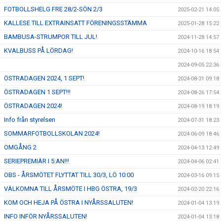
FOTBOLLSHELG FRE 28/2-SÖN 2/3
2025-02-21 14:05
KALLESE TILL EXTRAINSATT FÖRENINGSSTÄMMA
2025-01-28 15:22
BAMBUSA-STRUMPOR TILL JUL!
2024-11-28 14:57
KVALBUSS PÅ LÖRDAG!
2024-10-16 18:54
2024-09-05 22:36
ÖSTRADAGEN 2024, 1 SEPT!
2024-08-31 09:18
ÖSTRADAGEN 1 SEPT!!!
2024-08-26 17:54
ÖSTRADAGEN 2024!
2024-08-19 18:19
Info från styrelsen
2024-07-31 18:23
SOMMARFOTBOLLSKOLAN 2024!
2024-06-09 18:46
OMGÅNG 2
2024-04-13 12:49
SERIEPREMIÄR I 5:AN!!!
2024-04-06 02:41
OBS - ÅRSMÖTET FLYTTAT TILL 30/3, LÖ 10:00
2024-03-16 09:15
VÄLKOMNA TILL ÅRSMÖTE I HBG ÖSTRA, 19/3
2024-02-20 22:16
KOM OCH HEJA PÅ ÖSTRA I NYÅRSSALUTEN!
2024-01-04 13:19
INFO INFÖR NYÅRSSALUTEN!
2024-01-04 13:18