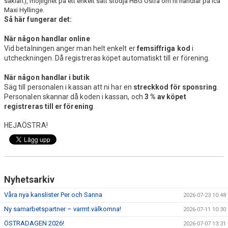
såklart), möjlighet på ett enkelt sätt stödja HBG Östra om ni handlar på Ica
DOKUMENT
Maxi Hyllinge.
Så här fungerar det:
VÅRA LAG/TRÄNARE
När någon handlar online
Vid betalningen anger man helt enkelt er
femsiffriga kod
i
MATCHER
utcheckningen. Då registreras köpet automatiskt till er förening.
WEBSHOP
När någon handlar i butik
Säg till personalen i kassan att ni har en
streckkod för sponsring
.
STYRELSE
Personalen skannar då koden i kassan, och
3 % av köpet
registreras till er förening
.
HEJAÖSTRA!
Nyhetsarkiv
Våra nya kanslister Per och Sanna
2026-07-23 10:48
Ny samarbetspartner – varmt välkomna!
2026-07-11 10:30
ÖSTRADAGEN 2026!
2026-07-07 13:31