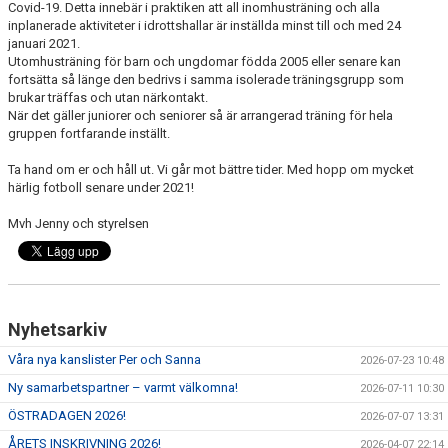
Covid-19. Detta innebär i praktiken att all inomhusträning och alla
DOKUMENT
inplanerade aktiviteter i idrottshallar är inställda minst till och med 24
januari 2021.
VÅRA LAG/TRÄNARE
Utomhusträning för barn och ungdomar födda 2005 eller senare kan
fortsätta så länge den bedrivs i samma isolerade träningsgrupp som
MATCHER
brukar träffas och utan närkontakt.
När det gäller juniorer och seniorer så är arrangerad träning för hela
gruppen fortfarande inställt.
WEBSHOP
Ta hand om er och håll ut. Vi går mot bättre tider. Med hopp om mycket
STYRELSE
härlig fotboll senare under 2021!
Mvh Jenny och styrelsen
Nyhetsarkiv
Våra nya kanslister Per och Sanna
2026-07-23 10:48
Ny samarbetspartner – varmt välkomna!
2026-07-11 10:30
ÖSTRADAGEN 2026!
2026-07-07 13:31
ÅRETS INSKRIVNING 2026!
2026-04-07 22:14