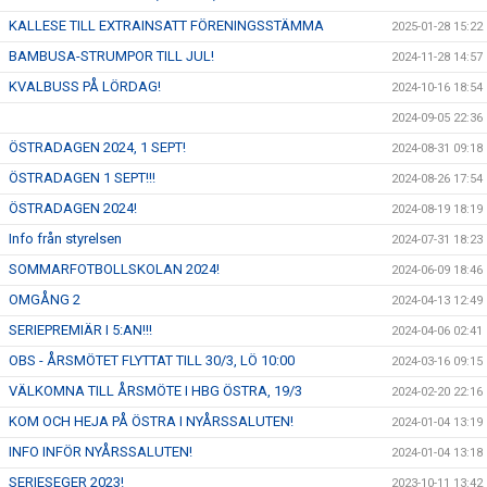
KALLESE TILL EXTRAINSATT FÖRENINGSSTÄMMA
2025-01-28 15:22
BAMBUSA-STRUMPOR TILL JUL!
2024-11-28 14:57
KVALBUSS PÅ LÖRDAG!
2024-10-16 18:54
2024-09-05 22:36
ÖSTRADAGEN 2024, 1 SEPT!
2024-08-31 09:18
ÖSTRADAGEN 1 SEPT!!!
2024-08-26 17:54
ÖSTRADAGEN 2024!
2024-08-19 18:19
Info från styrelsen
2024-07-31 18:23
SOMMARFOTBOLLSKOLAN 2024!
2024-06-09 18:46
OMGÅNG 2
2024-04-13 12:49
SERIEPREMIÄR I 5:AN!!!
2024-04-06 02:41
OBS - ÅRSMÖTET FLYTTAT TILL 30/3, LÖ 10:00
2024-03-16 09:15
VÄLKOMNA TILL ÅRSMÖTE I HBG ÖSTRA, 19/3
2024-02-20 22:16
KOM OCH HEJA PÅ ÖSTRA I NYÅRSSALUTEN!
2024-01-04 13:19
INFO INFÖR NYÅRSSALUTEN!
2024-01-04 13:18
SERIESEGER 2023!
2023-10-11 13:42