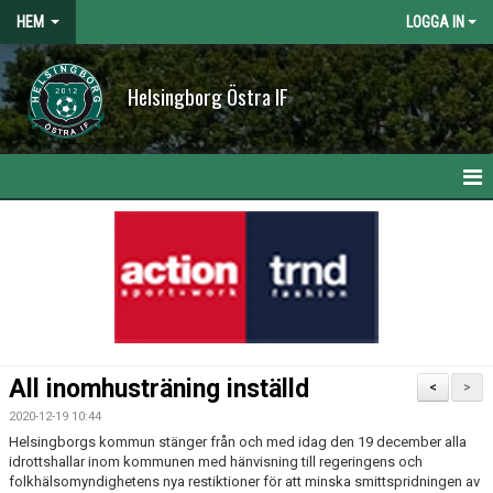
HEM
LOGGA IN
Helsingborg Östra IF
HEM
NYHETER
OM KLUBBEN
KONTAKT
All inomhusträning inställd
<
>
KALENDER
2020-12-19 10:44
Helsingborgs kommun stänger från och med idag den 19 december alla
BILDGALLERI
idrottshallar inom kommunen med hänvisning till regeringens och
folkhälsomyndighetens nya restiktioner för att minska smittspridningen av