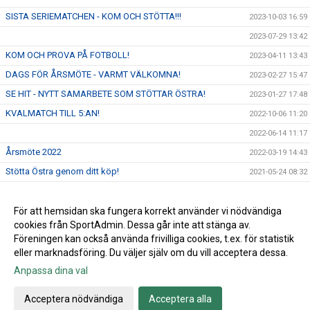
SISTA SERIEMATCHEN - KOM OCH STÖTTA!!!
2023-10-03 16:59
2023-07-29 13:42
KOM OCH PROVA PÅ FOTBOLL!
2023-04-11 13:43
DAGS FÖR ÅRSMÖTE - VARMT VÄLKOMNA!
2023-02-27 15:47
SE HIT - NYTT SAMARBETE SOM STÖTTAR ÖSTRA!
2023-01-27 17:48
KVALMATCH TILL 5:AN!
2022-10-06 11:20
2022-06-14 11:17
Årsmöte 2022
2022-03-19 14:43
Stötta Östra genom ditt köp!
2021-05-24 08:32
Årsmöte
2021-03-16 05:55
Nya riktlinjer från Skånes fotbollsförbund
För att hemsidan ska fungera korrekt använder vi nödvändiga
2021-03-08 10:59
cookies från SportAdmin. Dessa går inte att stänga av.
All inomhusträning inställd
2020-12-19 10:44
Föreningen kan också använda frivilliga cookies, t.ex. för statistik
eller marknadsföring. Du väljer själv om du vill acceptera dessa.
Anpassa dina val
Cookie-inställningar
Gå till Webbversion
Acceptera nödvändiga
Acceptera alla